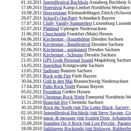
01.10.2011
Jugendfestival Buchholz
Annaberg Buchholz
S
17.09.2011
Hoerstival
Kamp-Lintfort
Nordrhein-Westfalen
19.08.2011
Heavenstage
Kleinandelfingen
Zürich (Schwei
29.07.2011
School's Out-Party
Schnaittach
Bayern
17.07.2011
Chilly Vanilly Summerfest
Luxemburg
Luxemb
02.07.2011
Plättländ
Uplengen
Niedersachsen
11.06.2011
Churchnight
Frankfurt (Main)
Hessen
04.06.2011
Kirchentag - Hauptbühne
Dresden
Sachsen
03.06.2011
Kirchentag - Bandfestival
Dresden
Sachsen
02.06.2011
Kirchentag - unplugged
Dresden
Sachsen
02.06.2011
Kirchentag - Scheune
Dresden
Sachsen
21.05.2011
GPS Gods Personal Sound
Magdeburg
Sachse
14.05.2011
Jugendtag
Königswalde
Sachsen
13.05.2011
Sadtjugo
Bautzen
Sachsen
07.05.2011
Rock with Fire
Fürth
Bayern
30.04.2011
Grill in den Mai
Braunschweig
Niedersachsen
17.04.2011
Palm Rock Night
Passau
Bayern
05.02.2011
Promikon
Gießen
Hessen
04.12.2010
Christmas Rock Night
Ennepetal
Nordrhein-We
15.11.2010
Brauclub live
Chemnitz
Sachsen
30.10.2010
Rock the North (mit The Letter Black, Sacrety
02.10.2010
Jugendfestival Buchholz (mit Steve Savage, G
01.10.2010
music & message (mit Scarlett Drop, Arbaitneh
25.09.2010
Standing On A Rock (mit Lost Psychic, Paranoi
18.09.2010
Salzburger Rocknight (mit Holzweg, Rubberfres