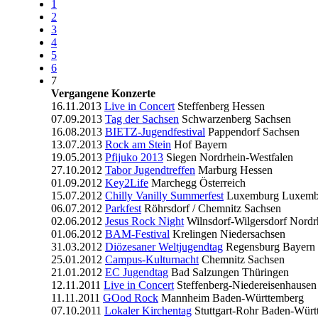
1
2
3
4
5
6
7
Vergangene Konzerte
16.11.2013
Live in Concert
Steffenberg
Hessen
07.09.2013
Tag der Sachsen
Schwarzenberg
Sachsen
16.08.2013
BIETZ-Jugendfestival
Pappendorf
Sachsen
13.07.2013
Rock am Stein
Hof
Bayern
19.05.2013
Pfijuko 2013
Siegen
Nordrhein-Westfalen
27.10.2012
Tabor Jugendtreffen
Marburg
Hessen
01.09.2012
Key2Life
Marchegg
Österreich
15.07.2012
Chilly Vanilly Summerfest
Luxemburg
Luxemb
06.07.2012
Parkfest
Röhrsdorf / Chemnitz
Sachsen
02.06.2012
Jesus Rock Night
Wilnsdorf-Wilgersdorf
Nordr
01.06.2012
BAM-Festival
Krelingen
Niedersachsen
31.03.2012
Diözesaner Weltjugendtag
Regensburg
Bayern
25.01.2012
Campus-Kulturnacht
Chemnitz
Sachsen
21.01.2012
EC Jugendtag
Bad Salzungen
Thüringen
12.11.2011
Live in Concert
Steffenberg-Niedereisenhausen
11.11.2011
GOod Rock
Mannheim
Baden-Württemberg
07.10.2011
Lokaler Kirchentag
Stuttgart-Rohr
Baden-Würt