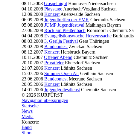
08.11.2008
Gospelnight
Hannover
Niedersachsen
04.10.2008
Playstage
Auerbach/Vogtland
Sachsen
12.09.2008
Konzert
Auerswalde
Sachsen
06.09.2008
Jugendtreffen der EMK
Chemnitz
Sachsen
05.08.2008
JUMP Jugendfestival
Maihingen
Bayern
27.06.2008
Rock am Pleißenbach
Röhrsdorf / Chemnitz
Sa
04.04.2008
Evangelistionswoche Herzenssache
Burkhardts
08.03.2008
3. Gerilja Festival
Gera
Thüringen
29.02.2008
Bandcontest
Zwickau
Sachsen
08.12.2007
Konzert
Hersbruck
Bayern
10.11.2007
Offener Abend
Chemnitz
Sachsen
20.10.2007
Privatfeier
Ebersdorf
Sachsen
21.07.2006
Konzert
Lößnitz
Sachsen
15.07.2006
Summer Open Air
Geithain
Sachsen
23.06.2006
Bandcontest
Meerane
Sachsen
20.05.2006
Konzert
Lößnitz
Sachsen
14.01.2006
Jugendgottesdienst
Chemnitz
Sachsen
© 2026 KURFÜRST
Navigation überspringen
Startseite
News
Media
Konzerte
Band
Shop