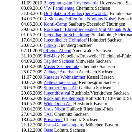
11.09.2010
Begegnungstag Hoyerswerda
Hoyerswerda
Sa
03.09.2010
VW Familientag
Chemnitz
Sachsen
21.08.2010
Dorfplatz in Brünlos (bei Zwönitz)
Brünlos
Sa
14.08.2010
3. Simson-Treffen (mit Noxious Noise)
Bernsdo
04.06.2010
Konfi-Camp
Saalburg-Ebersdorf
Thüringen
29.05.2010
Rocknacht Ehrenfriedersdorf (mit Meniak & Jo
01.05.2010
Jugendtag in Schladming
Schladming
Steiermar
17.04.2010
Jugendkeller Hohndorf
Hohndorf
Sachsen
20.02.2010
Jubiko
Kirchberg
Sachsen
07.11.2009
Offener Abend
Auerswalde
Sachsen
31.10.2009
Ref-Day
Kapellen-Drusweiler
Rheinland-Pfalz
04.09.2009
Tag der Sachsen
Mittweida
Sachsen
15.08.2009
Mister X Chemnitz
Chemnitz
Sachsen
25.07.2009
Zelttage Auerbach
Auerbach
Sachsen
11.07.2009
Kasseler Wohnzimmer
Kassel
Hessen
10.07.2009
Zeltevangelisation
Rempesgrün
Sachsen
26.06.2009
Summer Open Air
Geithain
Sachsen
20.06.2009
Jugendfestival
Buchholz/Vierkirchen
Sachsen
19.06.2009
Rock am Pleißenbach
Röhrsdorf / Chemnitz
Sa
16.05.2009
Wide Open Air
Hersbruck
Bayern
30.04.2009
Jesus Night
Haßloch
Rheinland-Pfalz
27.04.2009
TAC
Chemnitz
Sachsen
18.04.2009
Privatfeier
Chemnitz
Sachsen
21.12.2008
Jesus-Geburtstagparty
München
Bayern
19.12.2008
Oase
Lößnitz
Sachsen