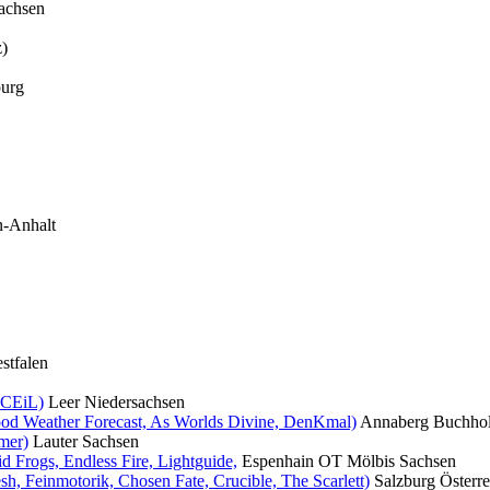
achsen
z)
urg
n-Anhalt
stfalen
, CEiL)
Leer
Niedersachsen
ood Weather Forecast, As Worlds Divine, DenKmal)
Annaberg Buchho
mer)
Lauter
Sachsen
d Frogs, Endless Fire, Lightguide,
Espenhain OT Mölbis
Sachsen
h, Feinmotorik, Chosen Fate, Crucible, The Scarlett)
Salzburg
Österre