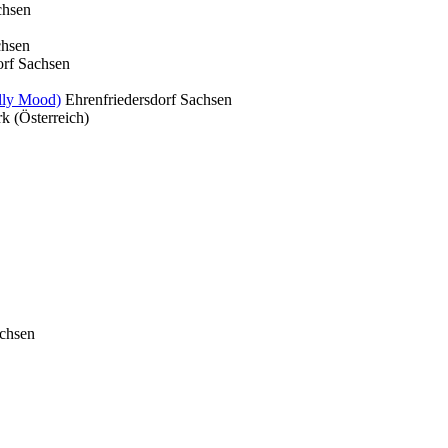
chsen
chsen
rf
Sachsen
lly Mood)
Ehrenfriedersdorf
Sachsen
k (Österreich)
chsen