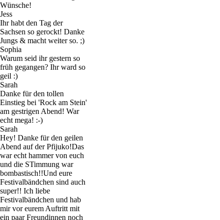
Wünsche!
Jess
Ihr habt den Tag der
Sachsen so gerockt! Danke
Jungs & macht weiter so. ;)
Sophia
Warum seid ihr gestern so
früh gegangen? Ihr ward so
geil :)
Sarah
Danke für den tollen
Einstieg bei 'Rock am Stein'
am gestrigen Abend! War
echt mega! :-)
Sarah
Hey! Danke für den geilen
Abend auf der Pfijuko!Das
war echt hammer von euch
und die STimmung war
bombastisch!!Und eure
Festivalbändchen sind auch
super!! Ich liebe
Festivalbändchen und hab
mir vor eurem Auftritt mit
ein paar Freundinnen noch