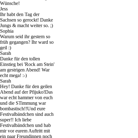
Wünsche!
Jess
Ihr habt den Tag der
Sachsen so gerockt! Danke
Jungs & macht weiter so. ;)
Sophia
Warum seid ihr gestern so
früh gegangen? Ihr ward so
geil :)
Sarah
Danke für den tollen
Einstieg bei 'Rock am Stein'
am gestrigen Abend! War
echt mega! :-)
Sarah
Hey! Danke für den geilen
Abend auf der Pfijuko!Das
war echt hammer von euch
und die STimmung war
bombastisch!!Und eure
Festivalbändchen sind auch
super!! Ich liebe
Festivalbändchen und hab
mir vor eurem Auftritt mit
ein paar Freundinnen noch