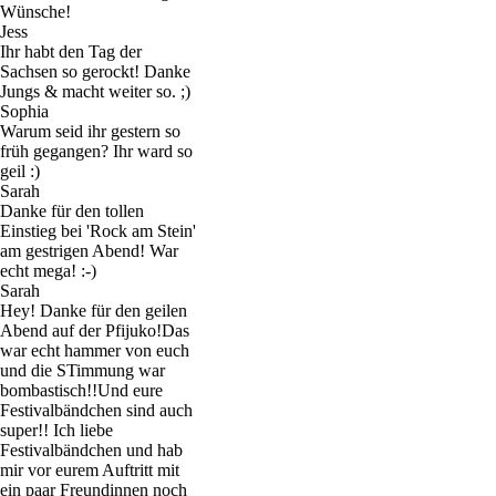
Wünsche!
Jess
Ihr habt den Tag der
Sachsen so gerockt! Danke
Jungs & macht weiter so. ;)
Sophia
Warum seid ihr gestern so
früh gegangen? Ihr ward so
geil :)
Sarah
Danke für den tollen
Einstieg bei 'Rock am Stein'
am gestrigen Abend! War
echt mega! :-)
Sarah
Hey! Danke für den geilen
Abend auf der Pfijuko!Das
war echt hammer von euch
und die STimmung war
bombastisch!!Und eure
Festivalbändchen sind auch
super!! Ich liebe
Festivalbändchen und hab
mir vor eurem Auftritt mit
ein paar Freundinnen noch