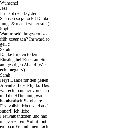
Wünsche!
Jess
Ihr habt den Tag der
Sachsen so gerockt! Danke
Jungs & macht weiter so. ;)
Sophia
Warum seid ihr gestern so
früh gegangen? Ihr ward so
geil :)
Sarah
Danke für den tollen
Einstieg bei 'Rock am Stein'
am gestrigen Abend! War
echt mega! :-)
Sarah
Hey! Danke für den geilen
Abend auf der Pfijuko!Das
war echt hammer von euch
und die STimmung war
bombastisch!!Und eure
Festivalbändchen sind auch
super!! Ich liebe
Festivalbändchen und hab
mir vor eurem Auftritt mit
ein paar Freundinnen noch