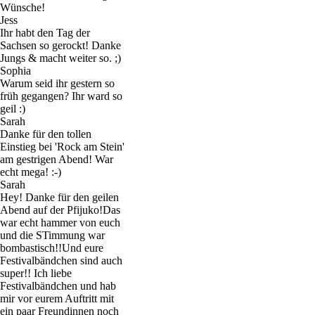
Wünsche!
Jess
Ihr habt den Tag der
Sachsen so gerockt! Danke
Jungs & macht weiter so. ;)
Sophia
Warum seid ihr gestern so
früh gegangen? Ihr ward so
geil :)
Sarah
Danke für den tollen
Einstieg bei 'Rock am Stein'
am gestrigen Abend! War
echt mega! :-)
Sarah
Hey! Danke für den geilen
Abend auf der Pfijuko!Das
war echt hammer von euch
und die STimmung war
bombastisch!!Und eure
Festivalbändchen sind auch
super!! Ich liebe
Festivalbändchen und hab
mir vor eurem Auftritt mit
ein paar Freundinnen noch