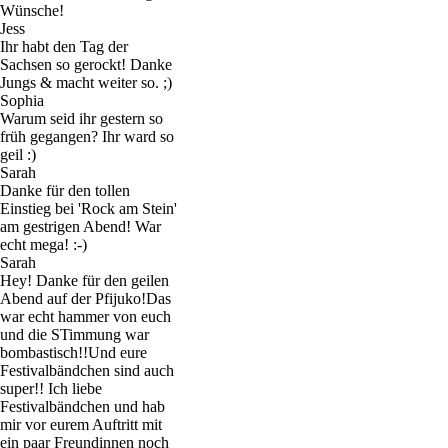
Wünsche!
Jess
Ihr habt den Tag der
Sachsen so gerockt! Danke
Jungs & macht weiter so. ;)
Sophia
Warum seid ihr gestern so
früh gegangen? Ihr ward so
geil :)
Sarah
Danke für den tollen
Einstieg bei 'Rock am Stein'
am gestrigen Abend! War
echt mega! :-)
Sarah
Hey! Danke für den geilen
Abend auf der Pfijuko!Das
war echt hammer von euch
und die STimmung war
bombastisch!!Und eure
Festivalbändchen sind auch
super!! Ich liebe
Festivalbändchen und hab
mir vor eurem Auftritt mit
ein paar Freundinnen noch