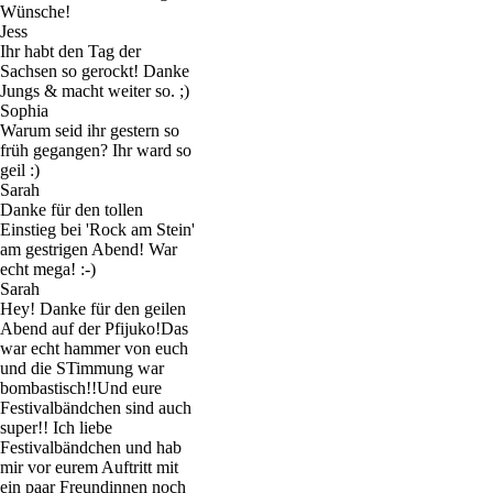
Wünsche!
Jess
Ihr habt den Tag der
Sachsen so gerockt! Danke
Jungs & macht weiter so. ;)
Sophia
Warum seid ihr gestern so
früh gegangen? Ihr ward so
geil :)
Sarah
Danke für den tollen
Einstieg bei 'Rock am Stein'
am gestrigen Abend! War
echt mega! :-)
Sarah
Hey! Danke für den geilen
Abend auf der Pfijuko!Das
war echt hammer von euch
und die STimmung war
bombastisch!!Und eure
Festivalbändchen sind auch
super!! Ich liebe
Festivalbändchen und hab
mir vor eurem Auftritt mit
ein paar Freundinnen noch