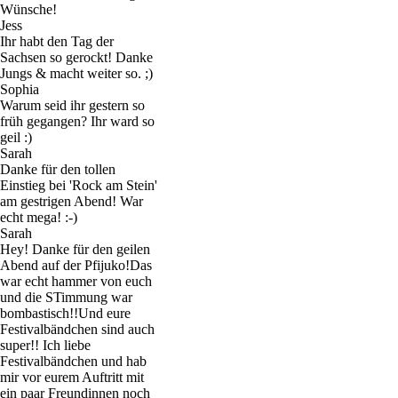
Wünsche!
Jess
Ihr habt den Tag der
Sachsen so gerockt! Danke
Jungs & macht weiter so. ;)
Sophia
Warum seid ihr gestern so
früh gegangen? Ihr ward so
geil :)
Sarah
Danke für den tollen
Einstieg bei 'Rock am Stein'
am gestrigen Abend! War
echt mega! :-)
Sarah
Hey! Danke für den geilen
Abend auf der Pfijuko!Das
war echt hammer von euch
und die STimmung war
bombastisch!!Und eure
Festivalbändchen sind auch
super!! Ich liebe
Festivalbändchen und hab
mir vor eurem Auftritt mit
ein paar Freundinnen noch