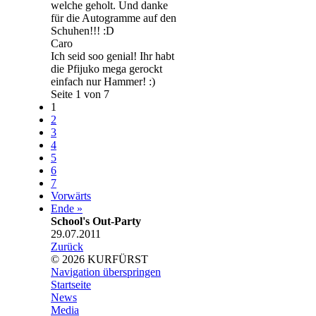
welche geholt. Und danke
für die Autogramme auf den
Schuhen!!! :D
Caro
Ich seid soo genial! Ihr habt
die Pfijuko mega gerockt
einfach nur Hammer! :)
Seite 1 von 7
1
2
3
4
5
6
7
Vorwärts
Ende »
School's Out-Party
29.07.2011
Zurück
© 2026 KURFÜRST
Navigation überspringen
Startseite
News
Media