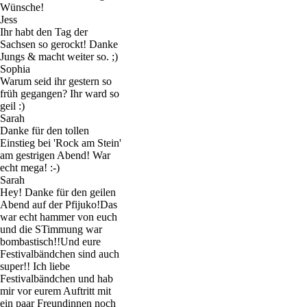
Wünsche!
Jess
Ihr habt den Tag der
Sachsen so gerockt! Danke
Jungs & macht weiter so. ;)
Sophia
Warum seid ihr gestern so
früh gegangen? Ihr ward so
geil :)
Sarah
Danke für den tollen
Einstieg bei 'Rock am Stein'
am gestrigen Abend! War
echt mega! :-)
Sarah
Hey! Danke für den geilen
Abend auf der Pfijuko!Das
war echt hammer von euch
und die STimmung war
bombastisch!!Und eure
Festivalbändchen sind auch
super!! Ich liebe
Festivalbändchen und hab
mir vor eurem Auftritt mit
ein paar Freundinnen noch