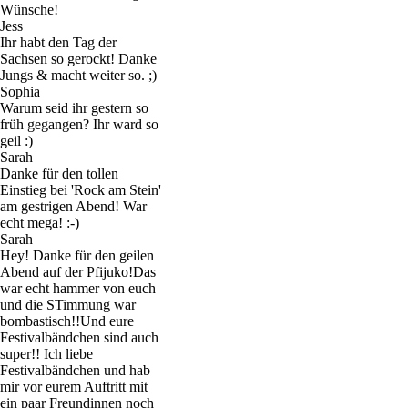
Wünsche!
Jess
Ihr habt den Tag der
Sachsen so gerockt! Danke
Jungs & macht weiter so. ;)
Sophia
Warum seid ihr gestern so
früh gegangen? Ihr ward so
geil :)
Sarah
Danke für den tollen
Einstieg bei 'Rock am Stein'
am gestrigen Abend! War
echt mega! :-)
Sarah
Hey! Danke für den geilen
Abend auf der Pfijuko!Das
war echt hammer von euch
und die STimmung war
bombastisch!!Und eure
Festivalbändchen sind auch
super!! Ich liebe
Festivalbändchen und hab
mir vor eurem Auftritt mit
ein paar Freundinnen noch