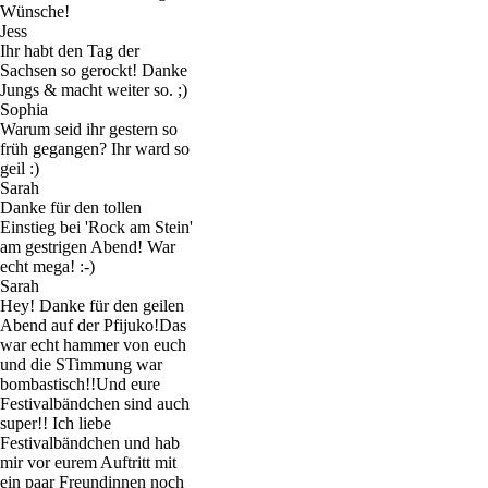
Wünsche!
Jess
Ihr habt den Tag der
Sachsen so gerockt! Danke
Jungs & macht weiter so. ;)
Sophia
Warum seid ihr gestern so
früh gegangen? Ihr ward so
geil :)
Sarah
Danke für den tollen
Einstieg bei 'Rock am Stein'
am gestrigen Abend! War
echt mega! :-)
Sarah
Hey! Danke für den geilen
Abend auf der Pfijuko!Das
war echt hammer von euch
und die STimmung war
bombastisch!!Und eure
Festivalbändchen sind auch
super!! Ich liebe
Festivalbändchen und hab
mir vor eurem Auftritt mit
ein paar Freundinnen noch