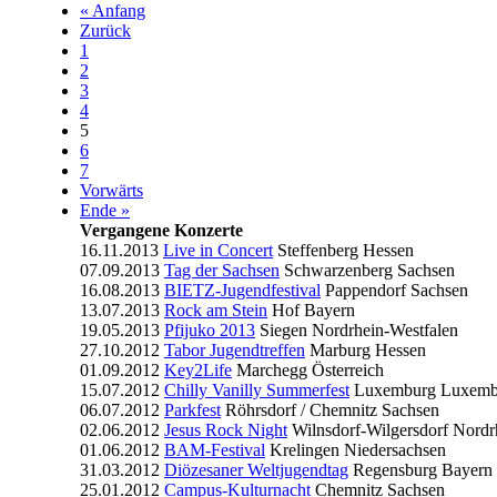
« Anfang
Zurück
1
2
3
4
5
6
7
Vorwärts
Ende »
Vergangene Konzerte
16.11.2013
Live in Concert
Steffenberg
Hessen
07.09.2013
Tag der Sachsen
Schwarzenberg
Sachsen
16.08.2013
BIETZ-Jugendfestival
Pappendorf
Sachsen
13.07.2013
Rock am Stein
Hof
Bayern
19.05.2013
Pfijuko 2013
Siegen
Nordrhein-Westfalen
27.10.2012
Tabor Jugendtreffen
Marburg
Hessen
01.09.2012
Key2Life
Marchegg
Österreich
15.07.2012
Chilly Vanilly Summerfest
Luxemburg
Luxemb
06.07.2012
Parkfest
Röhrsdorf / Chemnitz
Sachsen
02.06.2012
Jesus Rock Night
Wilnsdorf-Wilgersdorf
Nordr
01.06.2012
BAM-Festival
Krelingen
Niedersachsen
31.03.2012
Diözesaner Weltjugendtag
Regensburg
Bayern
25.01.2012
Campus-Kulturnacht
Chemnitz
Sachsen