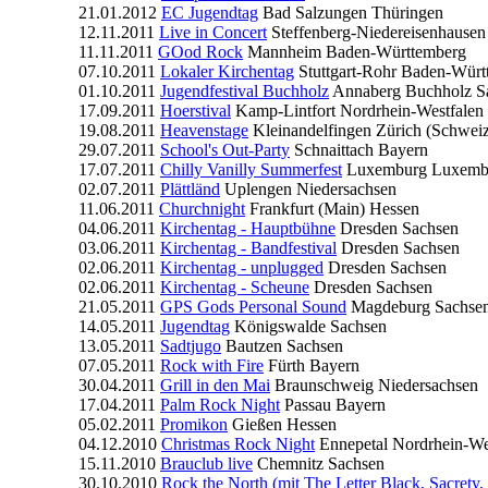
21.01.2012
EC Jugendtag
Bad Salzungen
Thüringen
12.11.2011
Live in Concert
Steffenberg-Niedereisenhausen
11.11.2011
GOod Rock
Mannheim
Baden-Württemberg
07.10.2011
Lokaler Kirchentag
Stuttgart-Rohr
Baden-Würt
01.10.2011
Jugendfestival Buchholz
Annaberg Buchholz
S
17.09.2011
Hoerstival
Kamp-Lintfort
Nordrhein-Westfalen
19.08.2011
Heavenstage
Kleinandelfingen
Zürich (Schwei
29.07.2011
School's Out-Party
Schnaittach
Bayern
17.07.2011
Chilly Vanilly Summerfest
Luxemburg
Luxemb
02.07.2011
Plättländ
Uplengen
Niedersachsen
11.06.2011
Churchnight
Frankfurt (Main)
Hessen
04.06.2011
Kirchentag - Hauptbühne
Dresden
Sachsen
03.06.2011
Kirchentag - Bandfestival
Dresden
Sachsen
02.06.2011
Kirchentag - unplugged
Dresden
Sachsen
02.06.2011
Kirchentag - Scheune
Dresden
Sachsen
21.05.2011
GPS Gods Personal Sound
Magdeburg
Sachse
14.05.2011
Jugendtag
Königswalde
Sachsen
13.05.2011
Sadtjugo
Bautzen
Sachsen
07.05.2011
Rock with Fire
Fürth
Bayern
30.04.2011
Grill in den Mai
Braunschweig
Niedersachsen
17.04.2011
Palm Rock Night
Passau
Bayern
05.02.2011
Promikon
Gießen
Hessen
04.12.2010
Christmas Rock Night
Ennepetal
Nordrhein-We
15.11.2010
Brauclub live
Chemnitz
Sachsen
30.10.2010
Rock the North (mit The Letter Black, Sacrety