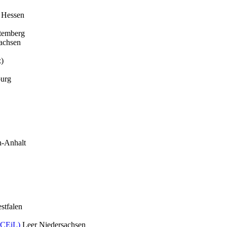
Hessen
temberg
achsen
z)
urg
n-Anhalt
stfalen
, CEiL)
Leer
Niedersachsen