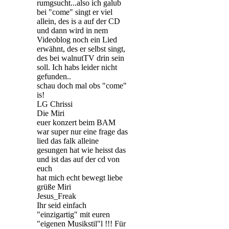
rumgsucht...also ich galub
bei "come" singt er viel
allein, des is a auf der CD
und dann wird in nem
Videoblog noch ein Lied
erwähnt, des er selbst singt,
des bei walnutTV drin sein
soll. Ich habs leider nicht
gefunden..
schau doch mal obs "come"
is!
LG Chrissi
Die Miri
euer konzert beim BAM
war super nur eine frage das
lied das falk alleine
gesungen hat wie heisst das
und ist das auf der cd von
euch
hat mich echt bewegt liebe
grüße Miri
Jesus_Freak
Ihr seid einfach
"einzigartig" mit euren
"eigenen Musikstil"l !!! Für