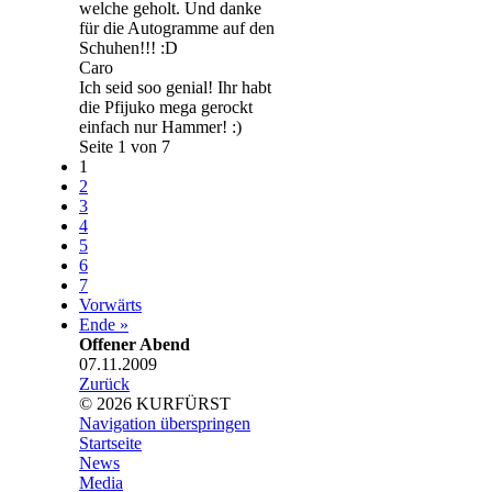
welche geholt. Und danke
für die Autogramme auf den
Schuhen!!! :D
Caro
Ich seid soo genial! Ihr habt
die Pfijuko mega gerockt
einfach nur Hammer! :)
Seite 1 von 7
1
2
3
4
5
6
7
Vorwärts
Ende »
Offener Abend
07.11.2009
Zurück
© 2026 KURFÜRST
Navigation überspringen
Startseite
News
Media