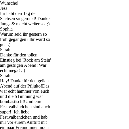
Wünsche!
Jess
Ihr habt den Tag der
Sachsen so gerockt! Danke
Jungs & macht weiter so. ;)
Sophia
Warum seid ihr gestern so
früh gegangen? Ihr ward so
geil :)
Sarah
Danke für den tollen
Einstieg bei 'Rock am Stein'
am gestrigen Abend! War
echt mega! :-)
Sarah
Hey! Danke für den geilen
Abend auf der Pfijuko!Das
war echt hammer von euch
und die STimmung war
bombastisch!!Und eure
Festivalbändchen sind auch
super!! Ich liebe
Festivalbändchen und hab
mir vor eurem Auftritt mit
ein paar Freundinnen noch