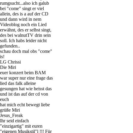
rumgsucht...also ich galub
bei "come" singt er viel
allein, des is a auf der CD
und dann wird in nem
Videoblog noch ein Lied
erwähnt, des er selbst singt,
des bei walnutTV drin sein
soll. Ich habs leider nicht
gefunden..
schau doch mal obs "come"
is!
LG Chrissi
Die Miri
euer konzert beim BAM
war super nur eine frage das
lied das falk alleine
gesungen hat wie heisst das
und ist das auf der cd von
euch
hat mich echt bewegt liebe
grüße Miri
Jesus_Freak
Ihr seid einfach
"einzigartig" mit euren
"eigenen Musikstil"l !!! Für