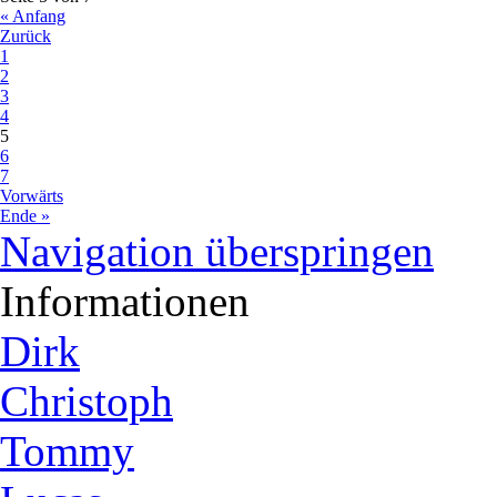
« Anfang
Zurück
1
2
3
4
5
6
7
Vorwärts
Ende »
Navigation überspringen
Informationen
Dirk
Christoph
Tommy