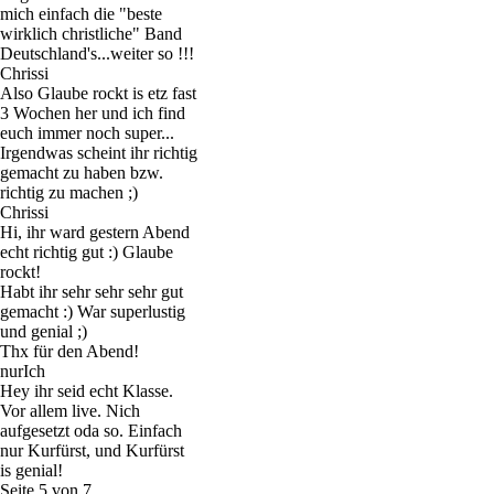
mich einfach die "beste
wirklich christliche" Band
Deutschland's...weiter so !!!
Chrissi
Also Glaube rockt is etz fast
3 Wochen her und ich find
euch immer noch super...
Irgendwas scheint ihr richtig
gemacht zu haben bzw.
richtig zu machen ;)
Chrissi
Hi, ihr ward gestern Abend
echt richtig gut :) Glaube
rockt!
Habt ihr sehr sehr sehr gut
gemacht :) War superlustig
und genial ;)
Thx für den Abend!
nurIch
Hey ihr seid echt Klasse.
Vor allem live. Nich
aufgesetzt oda so. Einfach
nur Kurfürst, und Kurfürst
is genial!
Seite 5 von 7