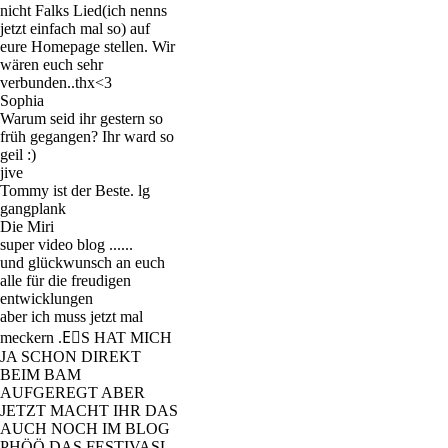
nicht Falks Lied(ich nenns
jetzt einfach mal so) auf
eure Homepage stellen. Wir
wären euch sehr
verbunden..thx<3
Sophia
Warum seid ihr gestern so
früh gegangen? Ihr ward so
geil :)
jive
Tommy ist der Beste. lg
gangplank
Die Miri
super video blog ......
und glückwunsch an euch
alle für die freudigen
entwicklungen
aber ich muss jetzt mal
meckern .EٍS HAT MICH
JA SCHON DIREKT
BEIM BAM
AUFGEREGT ABER
JETZT MACHT IHR DAS
AUCH NOCH IM BLOG
PHÖÖ DAS FESTIVASL