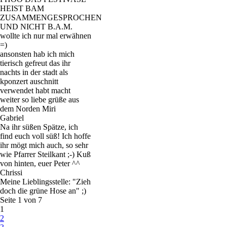
HEIST BAM
ZUSAMMENGESPROCHEN
UND NICHT B.A.M.
wollte ich nur mal erwähnen
=)
ansonsten hab ich mich
tierisch gefreut das ihr
nachts in der stadt als
kponzert auschnitt
verwendet habt macht
weiter so liebe grüße aus
dem Norden Miri
Gabriel
Na ihr süßen Spätze, ich
find euch voll süß! Ich hoffe
ihr mögt mich auch, so sehr
wie Pfarrer Steilkant ;-) Kuß
von hinten, euer Peter ^^
Chrissi
Meine Lieblingsstelle: "Zieh
doch die grüne Hose an" ;)
Seite 1 von 7
1
2