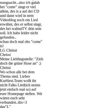
rumgsucht...also ich galub
bei "come" singt er viel
allein, des is a auf der CD
und dann wird in nem
Videoblog noch ein Lied
erwähnt, des er selbst singt,
des bei walnutTV drin sein
soll. Ich habs leider nicht
gefunden..
schau doch mal obs "come"
is!
LG Chrissi
Chrissi
Meine Lieblingsstelle: "Zieh
doch die grüne Hose an" ;)
Chrissi
Wo schon alle bei dem
Thema sind. Liebes
Kurfürst-Team wollt ihr
nicht Falks Lied(ich nenns
jetzt einfach mal so) auf
eure Homepage stellen. Wir
wären euch sehr
verbunden..thx<3
das"L"