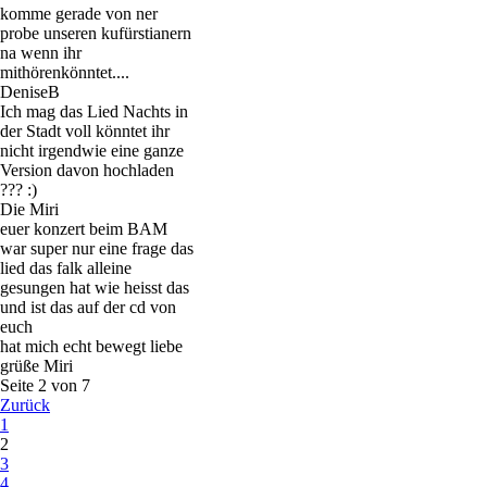
komme gerade von ner
probe unseren kufürstianern
na wenn ihr
mithörenkönntet....
DeniseB
Ich mag das Lied Nachts in
der Stadt voll könntet ihr
nicht irgendwie eine ganze
Version davon hochladen
??? :)
Die Miri
euer konzert beim BAM
war super nur eine frage das
lied das falk alleine
gesungen hat wie heisst das
und ist das auf der cd von
euch
hat mich echt bewegt liebe
grüße Miri
Seite 2 von 7
Zurück
1
2
3
4